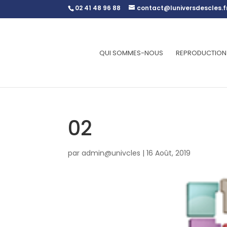
02 41 48 96 88
contact@luniversdescles.f
QUI SOMMES-NOUS
REPRODUCTION
02
par
admin@univcles
|
16 Août, 2019