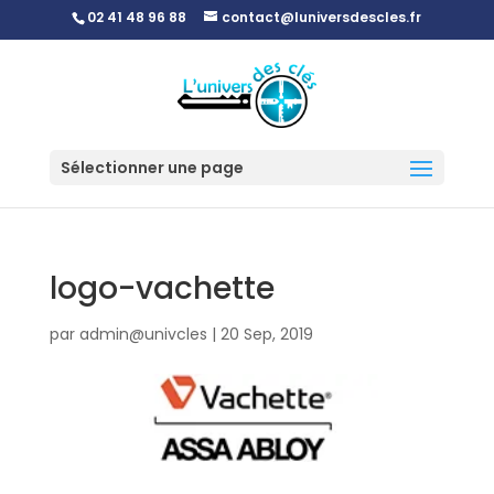
02 41 48 96 88
contact@luniversdescles.fr
Sélectionner une page
logo-vachette
par
admin@univcles
|
20 Sep, 2019